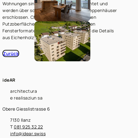
Wohnungen sind stets dreiseitig ausgerichtet und
werden über schräg gesetzte, zentrale Treppenhäuser
erschlossen. Charakteristisch sind die rauen
Putzoberflächen in Naturton, die versetzten
Fensterformate sowie der Sichtbeton und die Details
aus Eichenholz im Innenbereich.
Zurück
ideAR
architectura
e realisaziun sa
Obere Giesslistrasse 6
7130 Ilanz
T
081 925 32 22
info@idear.swiss