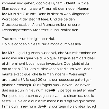
kommen und gehen, doch die Dynamik bleibt. Mit viel
Elan steuern wir unsere Firma mit dem neuen Namen
ideAR
in die Zukunft. Denn in diesem wohlklingenden
Wort steckt der Begriff Idee. Und die beiden
Grossbuchstaben A und R umschreiben unsere
Kernkompetenzen Architektur und Realisation.
Tras reducziun tier igl essenzial.
Co nus concepin nies futur a moda cumplessiva.
ideAR
? – Igl ei tgunsch pusseivel, che Vus veis tochen oz
aunc mai udiu quei plaid. Mo quei astgass semidar! Idear
ei dil reminent buca nossa invenziun. Quei plaid ei da
cattar dapi 2001 era el Niev vocabulari sursilvan. Idear
munta exact quei che la firma Vincenz + Weishaupt
architects SA fa dapi 20 onns cun success: patertgar,
planisar, concepir. Quei fagein nus vinavon. Mo naven
dad ussa cun in niev num:
ideAR
. E pertgei in auter num?
Perquei che persunas vegnan e van. La dinamica, quella
resta. Cun elan e cun anim menein nus egl avegnir nossa
firma cun il niev num ideAR. El cuntegn il plaid idea. Ed igl