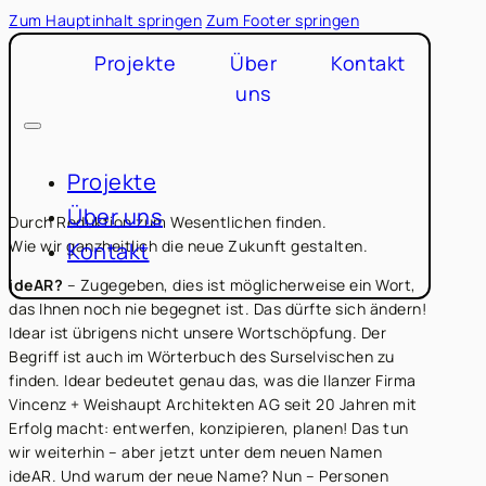
Zum Hauptinhalt springen
Zum Footer springen
Projekte
Über
Kontakt
uns
Projekte
Über uns
Durch Reduktion zum Wesentlichen finden.
Wie wir ganzheitlich die neue Zukunft gestalten.
Kontakt
ideAR?
– Zugegeben, dies ist möglicherweise ein Wort,
das Ihnen noch nie begegnet ist. Das dürfte sich ändern!
Idear ist übrigens nicht unsere Wortschöpfung. Der
Begriff ist auch im Wörterbuch des Surselvischen zu
finden. Idear bedeutet genau das, was die Ilanzer Firma
Vincenz + Weishaupt Architekten AG seit 20 Jahren mit
Erfolg macht: entwerfen, konzipieren, planen! Das tun
wir weiterhin – aber jetzt unter dem neuen Namen
ideAR. Und warum der neue Name? Nun – Personen