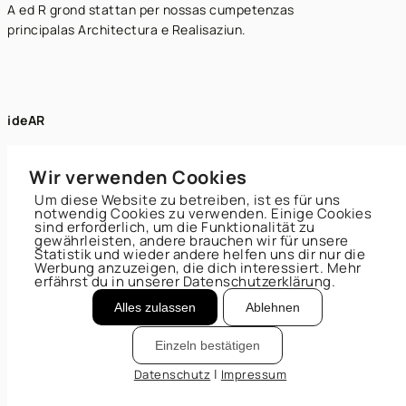
A ed R grond stattan per nossas cumpetenzas
principalas Architectura e Realisaziun.
ideAR
architectura
e realisaziun sa
Wir verwenden Cookies
Um diese Website zu betreiben, ist es für uns
Obere Giesslistrasse 6
notwendig Cookies zu verwenden. Einige Cookies
sind erforderlich, um die Funktionalität zu
7130 Ilanz
gewährleisten, andere brauchen wir für unsere
Statistik und wieder andere helfen uns dir nur die
T
081 925 32 22
Werbung anzuzeigen, die dich interessiert. Mehr
info@idear.swiss
erfährst du in unserer Datenschutzerklärung.
Alles zulassen
Ablehnen
Impressum
Datenschutz
Einzeln bestätigen
|
Datenschutz
Impressum
Cookies