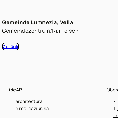
Gemeinde Lumnezia, Vella
Gemeindezentrum/Raiffeisen
Zurück
ideAR
Obere
architectura
71
e realisaziun sa
T
in