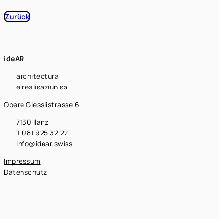
Zurück
ideAR
architectura
e realisaziun sa
Obere Giesslistrasse 6
7130 Ilanz
T
081 925 32 22
info@idear.swiss
Impressum
Datenschutz