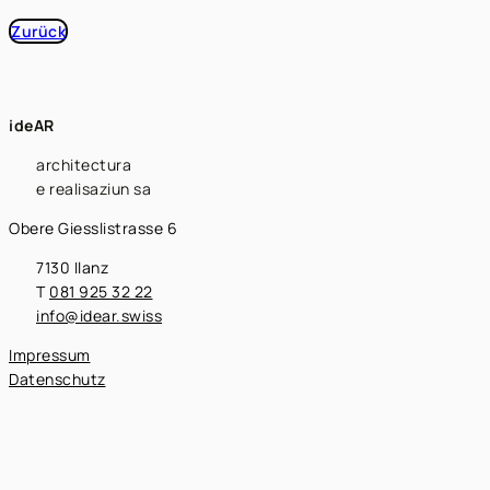
Zurück
ideAR
architectura
e realisaziun sa
Obere Giesslistrasse 6
7130 Ilanz
T
081 925 32 22
info@idear.swiss
Impressum
Datenschutz