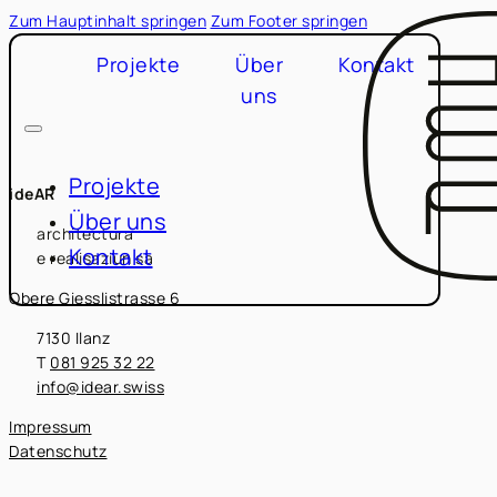
Zum Hauptinhalt springen
Zum Footer springen
Projekte
Über
Kontakt
uns
Projekte
ideAR
Über uns
architectura
Kontakt
e realisaziun sa
Obere Giesslistrasse 6
7130 Ilanz
T
081 925 32 22
info@idear.swiss
Impressum
Datenschutz